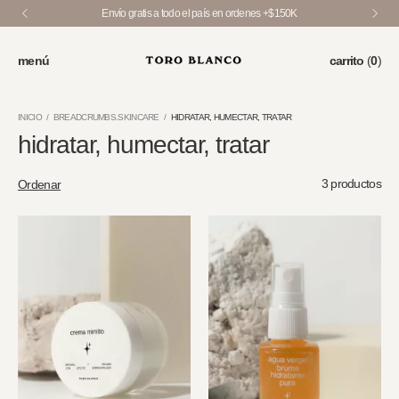
Envío gratis a todo el país en ordenes +$150K
menú
carrito
(
0
)
INICIO
/
BREADCRUMBS.SKINCARE
/
HIDRATAR, HUMECTAR, TRATAR
hidratar, humectar, tratar
3 productos
Ordenar