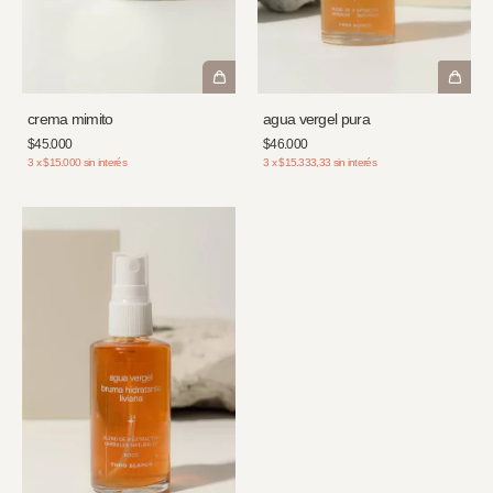
crema mimito
agua vergel pura
$45.000
$46.000
3
x
$15.000
sin interés
3
x
$15.333,33
sin interés