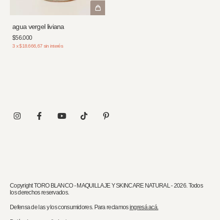
agua vergel liviana
$56.000
3
x
$18.666,67
sin interés
Copyright TORO BLANCO - MAQUILLAJE Y SKINCARE NATURAL - 2026. Todos
los derechos reservados.
Defensa de las y los consumidores. Para reclamos
ingresá acá.