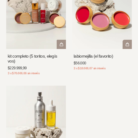
kit completo (5 toritos, elegís
labiomejilla (el favorito)
vos)
$56.000
$229.999,99
3
x
$18.666,67
sin interés
3
x
$76.666,66
sin interés