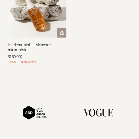
kit elemental — skincare
minimalista
$150.000
3
x
$50.000
sin interés