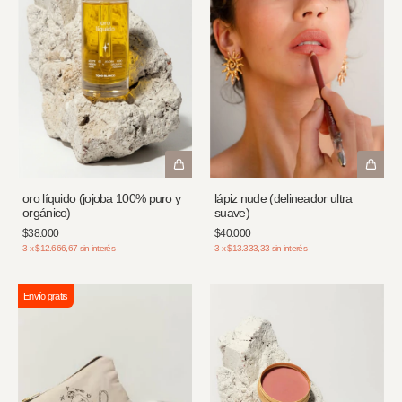
oro líquido (jojoba 100% puro y
lápiz nude (delineador ultra
orgánico)
suave)
$38.000
$40.000
3
x
$12.666,67
sin interés
3
x
$13.333,33
sin interés
Envío gratis