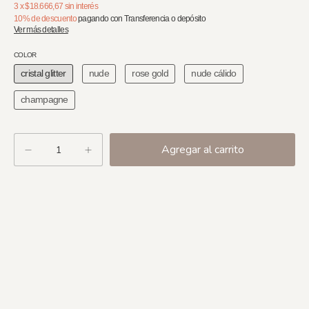
3
x
$18.666,67
sin interés
10% de descuento
pagando con Transferencia o depósito
Ver más detalles
COLOR
cristal glitter
nude
rose gold
nude cálido
champagne
Cambiar CP
Entregas para el CP: