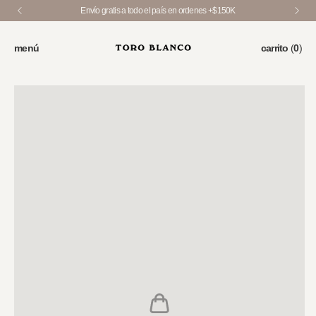
Envío gratis a todo el país en ordenes +$150K
menú
carrito
(
0
)