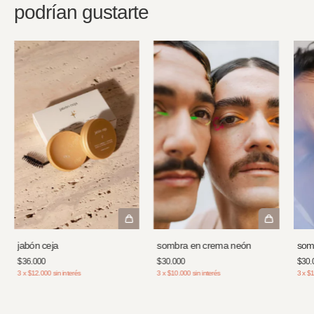
podrían gustarte
jabón ceja
som
sombra en crema neón
$36.000
$30.
$30.000
3
x
$12.000
sin interés
3
x
$1
3
x
$10.000
sin interés