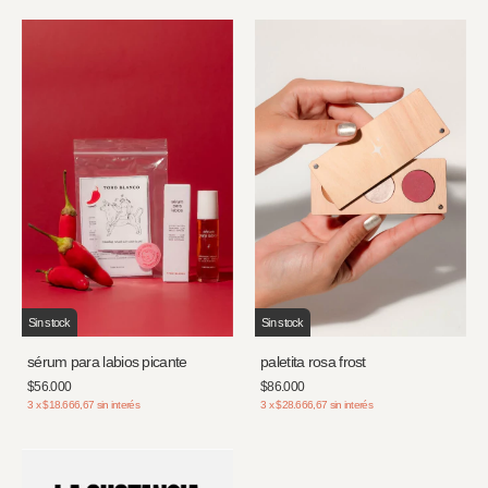
Sin stock
Sin stock
sérum para labios picante
paletita rosa frost
$56.000
$86.000
3
x
$18.666,67
sin interés
3
x
$28.666,67
sin interés