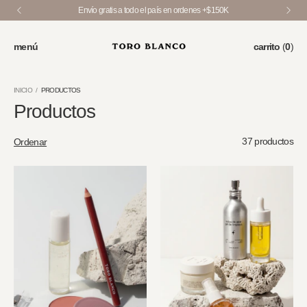
Disfrutá 3 cuotas sin interés en toda la tienda <3
menú
carrito
(
0
)
INICIO
/
PRODUCTOS
Productos
37 productos
Ordenar