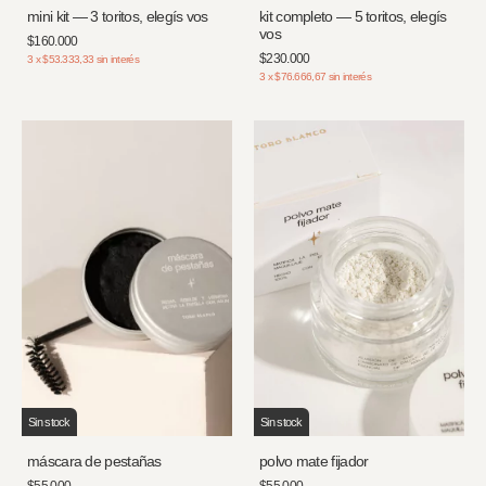
mini kit — 3 toritos, elegís vos
kit completo — 5 toritos, elegís
vos
$160.000
$230.000
3
x
$53.333,33
sin interés
3
x
$76.666,67
sin interés
Sin stock
Sin stock
máscara de pestañas
polvo mate fijador
$55.000
$55.000