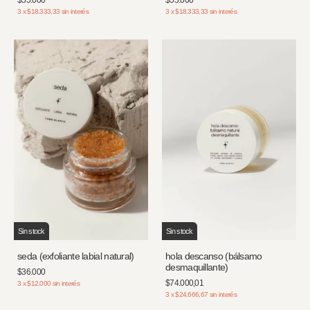
3
x
$18.333,33
sin interés
3
x
$18.333,33
sin interés
Sin stock
Sin stock
seda (exfoliante labial natural)
hola descanso (bálsamo
desmaquillante)
$36.000
$74.000,01
3
x
$12.000
sin interés
3
x
$24.666,67
sin interés