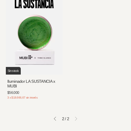
Sin stock
Iluminador LA SUSTANCIA x
MUBI
$56.000
3
x
$18.666,67
sin interés
2
/
2