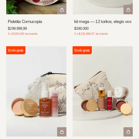
Paletita Cornucopia
kit mega — 12 toritos, elegís vos
$299.999,99
$380.000
3
x
$100.000
sin interés
3
x
$126.666,67
sin interés
Envío gratis
Envío gratis