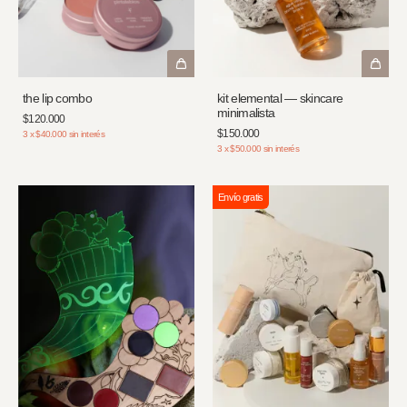
kit elemental — skincare
the lip combo
minimalista
$120.000
$150.000
3
x
$40.000
sin interés
3
x
$50.000
sin interés
Envío gratis